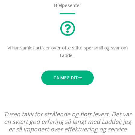
o
r
i
Hjelpesenter
k
a
n
-
m
f
Vi har samlet artikler over ofte stilte spørsmål og svar om
Laddel.
TA MEG DIT
Tusen takk for strålende og flott levert. Det var
en svært god erfaring så langt med Laddel; jeg
er så imponert over effektuering og service