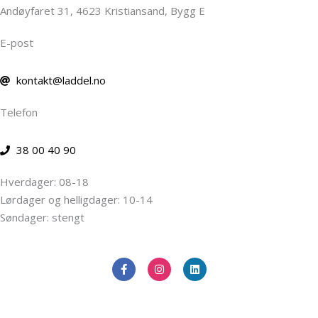
Andøyfaret 31, 4623 Kristiansand, Bygg E
E-post
kontakt@laddel.no
Telefon
38 00 40 90
Hverdager: 08-18
Lørdager og helligdager: 10-14
Søndager: stengt
F
I
L
a
n
i
c
s
n
e
t
k
b
a
e
o
g
d