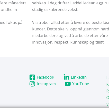
 flere måneders
selskap. I dag drifter Laddel ladeanlegg 
Trondheim.
stadig eskalerende vekst.
med fokus på
Vi streber alltid etter å levere de beste løs
kunder. Dette skal vi oppnå gjennom hard
medarbeidere og ved å arbeide etter våre v
innovasjon, respekt, kunnskap og tillitt.
Facebook
LinkedIn
L
Instagram
YouTube
F
R
O
V