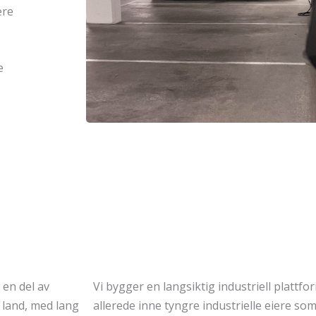
ere
e
 en del av
Vi bygger en langsiktig industriell plattf
 land, med lang
allerede inne tyngre industrielle eiere so