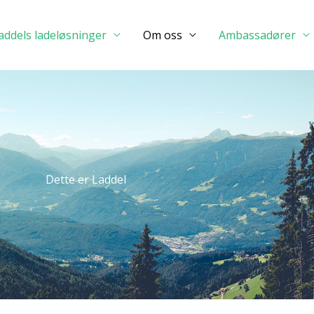
addels ladeløsninger
Om oss
Ambassadører
Dette er Laddel