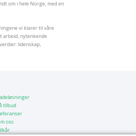
rundt om i hele Norge, med en
ningene vi klarer til våre
t arbeid, nytenkende
erdier: lidenskap,
adeløsninger
å tilbud
eferanser
m oss
ilkår