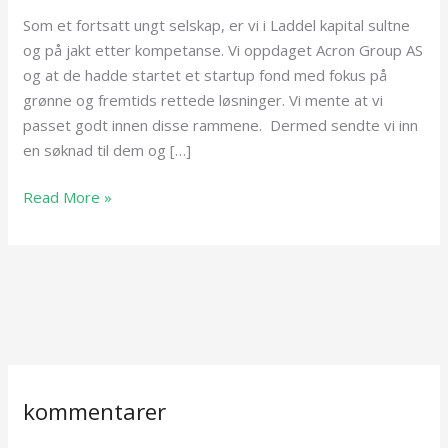
AS
Som et fortsatt ungt selskap, er vi i Laddel kapital sultne
sitt
og på jakt etter kompetanse. Vi oppdaget Acron Group AS
startup
og at de hadde startet et startup fond med fokus på
fond
grønne og fremtids rettede løsninger. Vi mente at vi
passet godt innen disse rammene. Dermed sendte vi inn
en søknad til dem og […]
Read More »
kommentarer