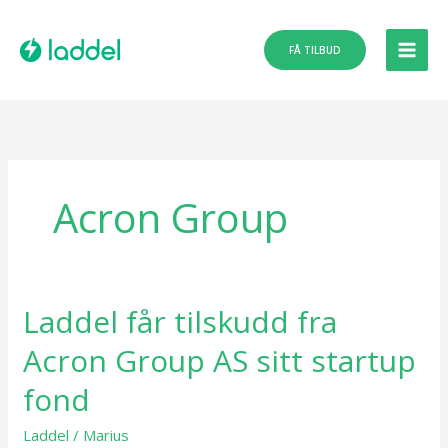
Hopp
rett
FÅ TILBUD
til
innholdet
Acron Group
Laddel får tilskudd fra
Laddel
får
Acron Group AS sitt startup
tilskudd
fra
fond
Acron
Laddel
/
Marius
Group