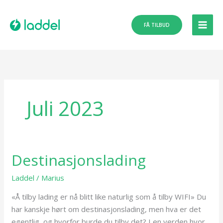
Hopp
rett
FÅ TILBUD
til
innholdet
Juli 2023
Destinasjonslading
Destinasjonslading
Laddel
/
Marius
«Å tilby lading er nå blitt like naturlig som å tilby WIFI» Du
har kanskje hørt om destinasjonslading, men hva er det
egentlig, og hvorfor burde du tilby det? I en verden hvor