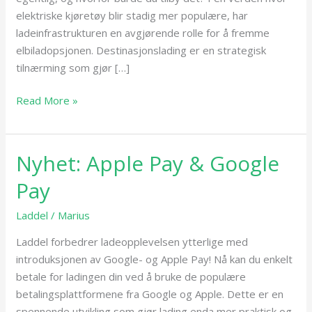
elektriske kjøretøy blir stadig mer populære, har
ladeinfrastrukturen en avgjørende rolle for å fremme
elbiladopsjonen. Destinasjonslading er en strategisk
tilnærming som gjør […]
Read More »
Nyhet: Apple Pay & Google
Nyhet:
Apple
Pay
Pay
&
Laddel
/
Marius
Google
Laddel forbedrer ladeopplevelsen ytterlige med
Pay
introduksjonen av Google- og Apple Pay! Nå kan du enkelt
betale for ladingen din ved å bruke de populære
betalingsplattformene fra Google og Apple. Dette er en
spennende utvikling som gjør lading enda mer praktisk og